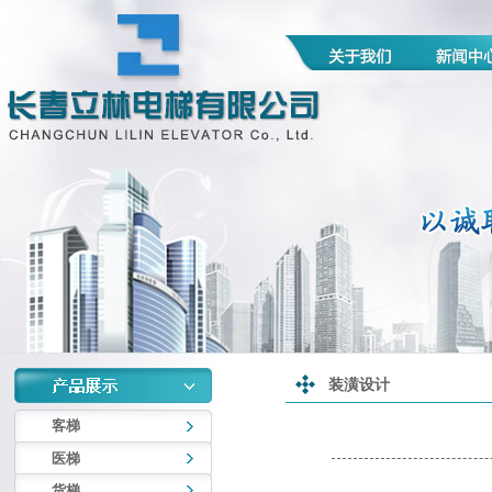
装潢设计
客梯
医梯
货梯