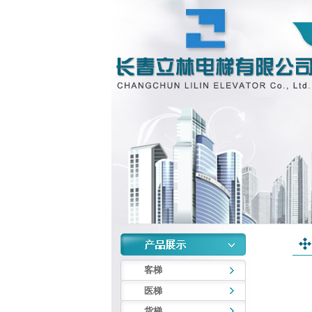
客梯
医梯
货梯