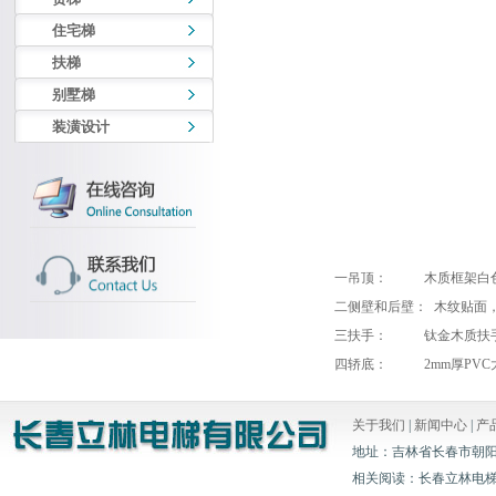
住宅梯
扶梯
别墅梯
装潢设计
一吊顶： 木质框架白色
二侧壁和后壁： 木纹贴面
三扶手： 钛金木质扶
四轿底： 2mm厚PVC
关于我们
|
新闻中心
|
产
地址：吉林省长春市朝阳区白山胡
相关阅读：长春立林电梯