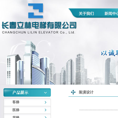
装潢设计
客梯
医梯
货梯