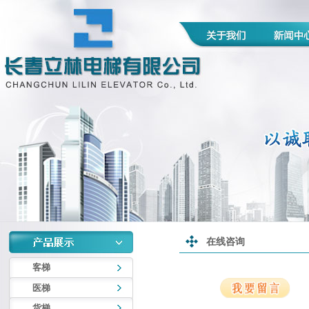
在线咨询
客梯
医梯
货梯