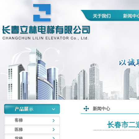
新闻中心
客梯
长春市二
医梯
货梯